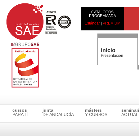
CATALOGOS
PROGRAMADA
Estándar
|
PREMIUM
Inicio
Presentación
cursos
junta
másters
seminar
PARA TÍ
DE ANDALUCÍA
Y CURSOS
ACTUAL