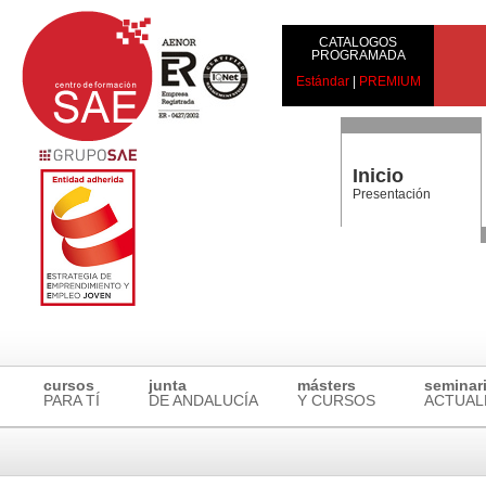
CATALOGOS
PROGRAMADA
Estándar
|
PREMIUM
Inicio
Presentación
cursos
junta
másters
seminar
PARA TÍ
DE ANDALUCÍA
Y CURSOS
ACTUAL